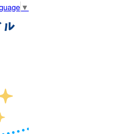
nguage
▼