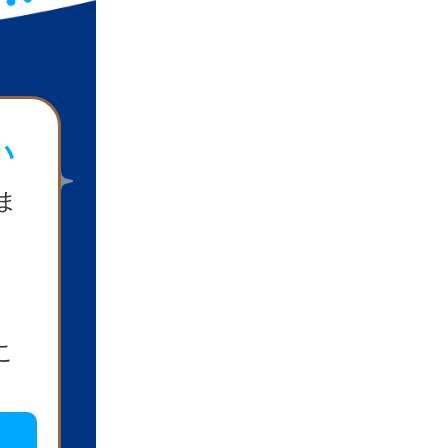
い
ま
こ