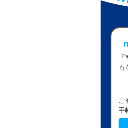
「
も
ご
手