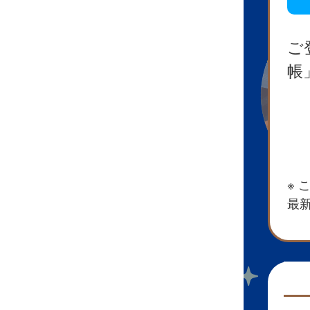
ご
帳
※
最新