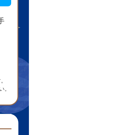
手
す。
さい。